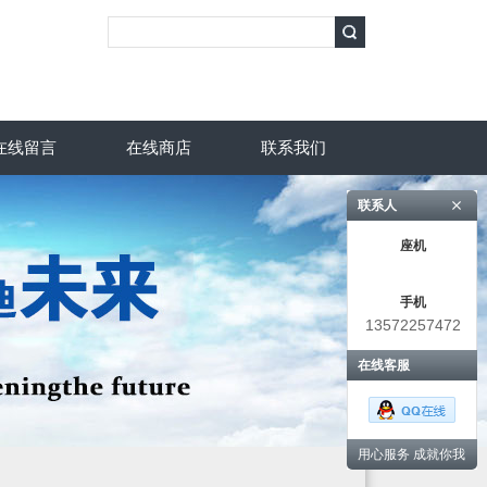
在线留言
在线商店
联系我们
联系人
座机
手机
13572257472
在线客服
用心服务 成就你我