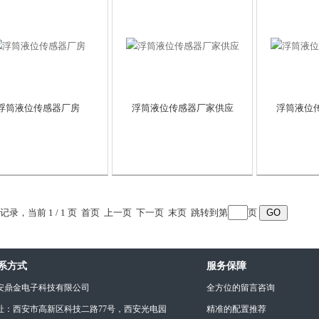
浮筒液位传感器厂房
浮筒液位传感器厂家供应
浮筒液位
 条记录，当前 1 / 1 页 首页 上一页 下一页 末页 跳转到第
页
系方式
服务保障
安鼎金电子科技有限公司
全方位的留言咨询
址：西安市高新区科技二路77号，西安光电园
精准的配置推荐