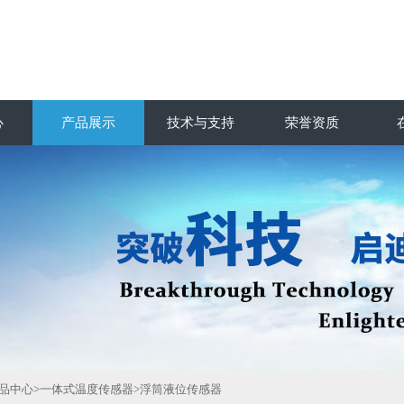
心
产品展示
技术与支持
荣誉资质
品中心
>
一体式温度传感器
>
浮筒液位传感器