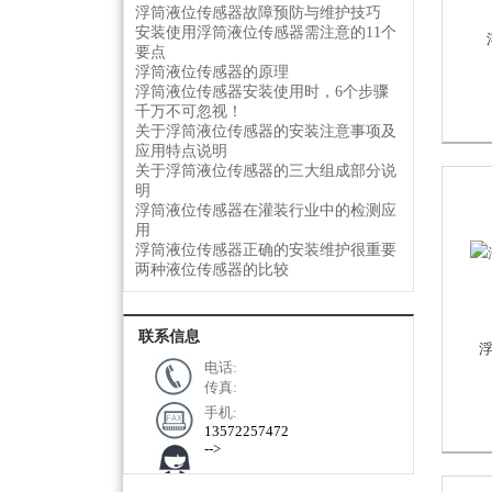
浮筒液位传感器故障预防与维护技巧
安装使用浮筒液位传感器需注意的11个
要点
浮筒液位传感器的原理
浮筒液位传感器安装使用时，6个步骤
千万不可忽视！
关于浮筒液位传感器的安装注意事项及
应用特点说明
关于浮筒液位传感器的三大组成部分说
明
浮筒液位传感器在灌装行业中的检测应
用
浮筒液位传感器正确的安装维护很重要
两种液位传感器的比较
联系信息
电话:
传真:
手机:
13572257472
-->