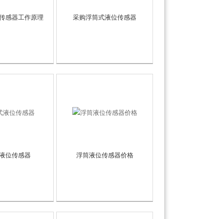
传感器工作原理
采购浮筒式液位传感器
液位传感器
浮筒液位传感器价格