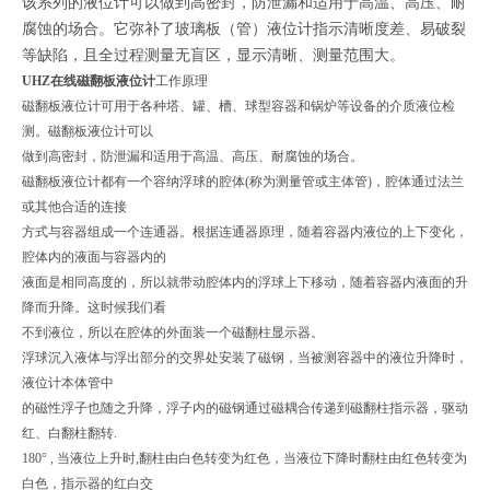
该系列的液位计可以做到高密封，防泄漏和适用于高温、高压、耐
腐蚀的场合。它弥补了玻璃板（管）液位计指示清晰度差、易破裂
等缺陷，且全过程测量无盲区，显示清晰、测量范围大。
UHZ在线磁翻板液位计
工作原理
磁翻板液位计可用于各种塔、罐、槽、球型容器和锅炉等设备的介质液位检
测。磁翻板液位计可以
做到高密封，防泄漏和适用于高温、高压、耐腐蚀的场合。
磁翻板液位计都有一个容纳浮球的腔体(称为测量管或主体管)，腔体通过法兰
或其他合适的连接
方式与容器组成一个连通器。根据连通器原理，随着容器内液位的上下变化，
腔体内的液面与容器内的
液面是相同高度的，所以就带动腔体内的浮球上下移动，随着容器内液面的升
降而升降。这时候我们看
不到液位，所以在腔体的外面装一个磁翻柱显示器。
浮球沉入液体与浮出部分的交界处安装了磁钢，当被测容器中的液位升降时，
液位计本体管中
的磁性浮子也随之升降，浮子内的磁钢通过磁耦合传递到磁翻柱指示器，驱动
红、白翻柱翻转.
180° , 当液位上升时,翻柱由白色转变为红色，当液位下降时翻柱由红色转变为
白色，指示器的红白交