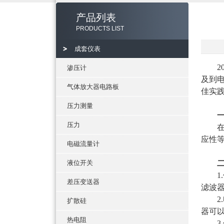
产品列表
PRODUCTS LIST
成套仪表
20
渗压计
及到
气体放大器电路板
佳实
压力测量
压力
在开
应性
电磁流量计
液位开关
1.
差压变送器
滤波
2.
扩散硅
器可
热电阻
3.